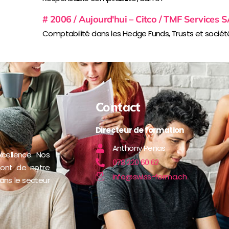
# 2006 / Aujourd'hui – Citco / TMF Services 
Comptabilité dans les Hedge Funds, Trusts et société
Contact
Directeur de formation
Anthony Penas
cellence. Nos
078 220 60 62
font de notre
info@swiss-forma.ch
ans le secteur