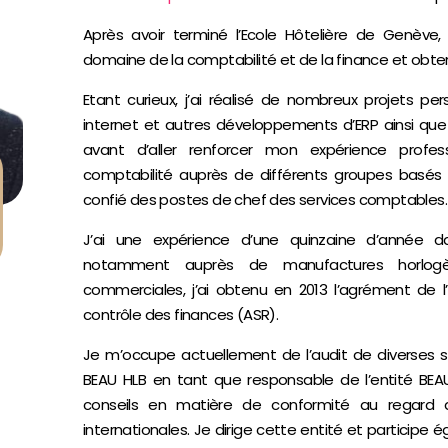
Après avoir terminé l’Ecole Hôtelière de Genève, 
domaine de la comptabilité et de la finance et obte
Etant curieux, j’ai réalisé de nombreux projets pe
internet et autres développements d’ERP ainsi q
avant d’aller renforcer mon expérience profe
comptabilité auprès de différents groupes basés
confié des postes de chef des services comptables.
J’ai une expérience d’une quinzaine d’année da
notamment auprès de manufactures horlogèr
commerciales, j’ai obtenu en 2013 l’agrément de l’
contrôle des finances (ASR).
Je m’occupe actuellement de l’audit de diverses soc
BEAU HLB en tant que responsable de l’entité BEA
conseils en matière de conformité au regard d
internationales. Je dirige cette entité et particip