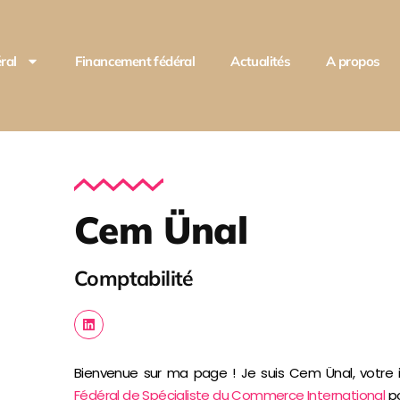
ral
Financement fédéral
Actualités
A propos
Cem Ünal
Comptabilité
Bienvenue sur ma page ! Je suis Cem Ünal, votre
Fédéral de Spécialiste du Commerce International
po