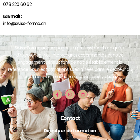
078 220 60 62
📧 Email :
info@swiss-forma.ch
Swiss-Forma accompagne les professionnels en quête
d’excellence. Nos intervenants expérimentés et notre
engagement sérieux font de notre établissement la
référence pour les formations spécialisées dans le secteur du
commerce international et de la supply chain.
Contact
Directeur de formation